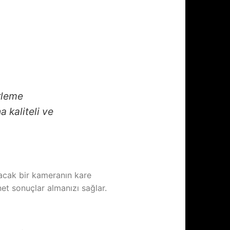
erleme
 kaliteli ve
pacak bir kameranın kare
et sonuçlar almanızı sağlar.