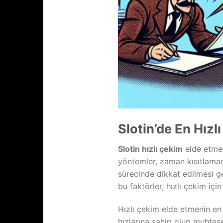
Slotin’de En Hız
Slotin hızlı çekim
elde etme 
yöntemler, zaman kısıtlamas
sürecinde dikkat edilmesi ge
bu faktörler, hızlı çekim için
Hızlı çekim elde etmenin en 
hızlarına sahip olup muhteşe