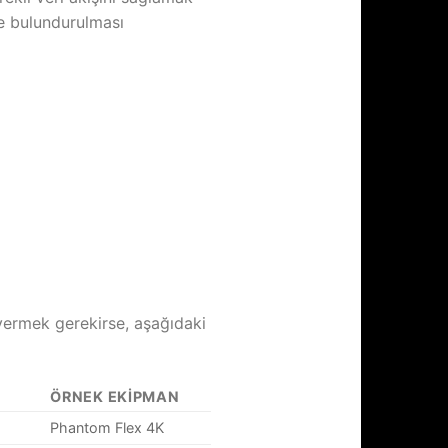
de bulundurulması
r vermek gerekirse, aşağıdaki
ÖRNEK EKIPMAN
Phantom Flex 4K