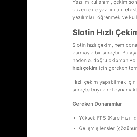
Yazılım kullanımı, çekim so
düzenleme yazılımları, efektl
yazılımları öğrenmek ve kul
Slotin Hızlı Çek
Slotin hızlı çekim, hem don
karmaşık bir süreçtir. Bu aşa
nedenle, doğru ekipman ve ya
hızlı çekim
için gereken teme
Hızlı çekim yapabilmek için 
süreçte büyük rol oynamakt
Gereken Donanımlar
Yüksek FPS (Kare Hızı) 
Gelişmiş lensler (çözünürl