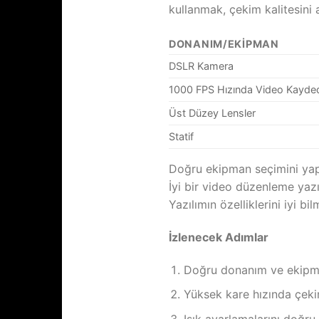
kullanmak, çekim kalitesini a
DONANIM/EKIPMAN
DSLR Kamera
1000 FPS Hızında Video Kayded
Üst Düzey Lensler
Statif
Doğru ekipman seçimini yaptı
İyi bir video düzenleme yazıl
Yazılımın özelliklerini iyi bil
İzlenecek Adımlar
Doğru donanım ve ekipma
Yüksek kare hızında çeki
Işık ayarlamalarını doğru