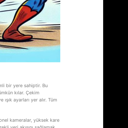
 bir yere sahiptir. Bu
mümkün kılar. Çekim
 ışık ayarları yer alır. Tüm
yonel kameralar, yüksek kare
rekli veri akışını sağlamak