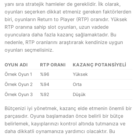
yanı sıra stratejik hamleler de gereklidir. İlk olarak,
oyunları seçerken dikkat etmeniz gereken faktörlerden
biri, oyunların Return to Player (RTP) oranıdır. Yüksek
RTP oranına sahip slot oyunları, uzun vadede
oyunculara daha fazla kazanç sağlamaktadır. Bu
nedenle, RTP oranlarını araştırarak kendinize uygun
oyunları seçmelisiniz.
OYUN ADI
RTP ORANI
KAZANÇ POTANSIYELI
Örnek Oyun 1
%96
Yüksek
Örnek Oyun 2
%94
Orta
Örnek Oyun 3
%92
Düşük
Bütçenizi iyi yönetmek, kazanç elde etmenin önemli bir
parçasıdır. Oyuna başlamadan önce belirli bir bütçe
belirlemek, kayıplarınızı kontrol altında tutmanıza ve
daha dikkatli oynamanıza yardımcı olacaktır. Bu