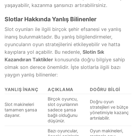
yaşayabilir, kazanma şansınızı artırabilirsiniz.
Slotlar Hakkında Yanlış Bilinenler
Slot oyunları ile ilgili birçok şehir efsanesi ve yanlış
inanış bulunmaktadır. Bu yanlış bilgilendirmeler,
oyuncuların oyun stratejilerini etkileyebilir ve hatta
kayıplara yol açabilir. Bu nedenle,
Slotin Sık
Kazandıran Taktikler
konusunda doğru bilgiye sahip
olmak son derece önemlidir. İşte slotlarla ilgili bazı
yaygın yanlış bilinenler:
YANLIŞ İNANÇ
AÇIKLAMA
DOĞRU BILGI
Birçok oyuncu,
Doğru oyun
Slot makineleri
slot oyunlarının
stratejileri ve bütçe
tamamen şansa
sadece şansa
yönetimiyle kazanç
dayanır.
bağlı olduğunu
artırılabilir.
düşünür.
Bazı oyuncular,
Oyun makineleri,