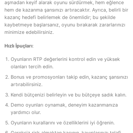
aşmadan keyif alarak oyunu sürdürmek, hem eğlence
hem de kazanma şansınızı artıracaktır. Ayrıca, belirli bir
kazanç hedefi belirlemek de önemlidir; bu şekilde
kaybetmeye başlarsanız, oyunu bırakarak zararlarınızı
minimize edebilirsiniz.
Hızlı İpuçları
:
Oyunların RTP değerlerini kontrol edin ve yüksek
olanları tercih edin.
Bonus ve promosyonları takip edin, kazanç şansınızı
artırabilirsiniz.
Kendi bütçenizi belirleyin ve bu bütçeye sadık kalın.
Demo oyunları oynamak, deneyim kazanmanıza
yardımcı olur.
Oyunların kurallarını ve özelliklerini iyi öğrenin.
Gereksiz risk almaktan kaçının, kayıplarınızı telafi