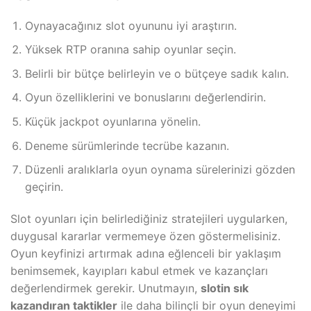
Oynayacağınız slot oyununu iyi araştırın.
Yüksek RTP oranına sahip oyunlar seçin.
Belirli bir bütçe belirleyin ve o bütçeye sadık kalın.
Oyun özelliklerini ve bonuslarını değerlendirin.
Küçük jackpot oyunlarına yönelin.
Deneme sürümlerinde tecrübe kazanın.
Düzenli aralıklarla oyun oynama sürelerinizi gözden
geçirin.
Slot oyunları için belirlediğiniz stratejileri uygularken,
duygusal kararlar vermemeye özen göstermelisiniz.
Oyun keyfinizi artırmak adına eğlenceli bir yaklaşım
benimsemek, kayıpları kabul etmek ve kazançları
değerlendirmek gerekir. Unutmayın,
slotin sık
kazandıran taktikler
ile daha bilinçli bir oyun deneyimi