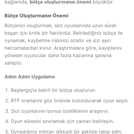
bağlamda,
bütçe oluşturmanın önemi
büyüktür.
Bütçe Oluşturmanın Önemi
Bütçenizi oluşturmak, slot oyunlarında uzun süreli
başarı için kritik bir faktördür. Belirlediğiniz bütçe ile
oynamak, kaybetme riskinizi azaltır ve sizi aşırı
harcamalardan korur. Araştırmalara göre, kayıplarını
yöneten oyuncular daha fazla kazanma şansına
sahiptir.
Adım Adım Uygulama
Başlangıçta belirli bir bütçe oluşturun.
RTP oranlarını göz önünde bulundurarak oyun seçin.
Slot oyunlarının bonus özelliklerini araştırın.
Oyun süresini sınırlamak için zaman belirleyin.
Oynadığınız miktarı dikkatli bir şekilde takip edin.