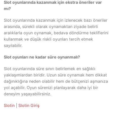
Slot oyunlarında kazanmak için ekstra öneriler var
mı?
Slot oyunlarında kazanmak için izlenecek bazı öneriler
arasında, sürekli olarak oynamaktan ziyade belirli
aralıklarla oyun oynamak, bedava döndürme tekliflerini
kullanmak ve düşük riskli oyunları tercih etmek
sayılabilir.
Slot oyunları ne kadar süre oynanmalı?
Slot oyunlarında süre sınırı belirlemek en sağlıklı
yaklaşımlardan biridir. Uzun süre oynamak hem dikkat
dağınıklığına neden olabilir hem de bütçenizi aşmanıza
yol açabilir. Oyun sürenizi planlayarak daha iyi bir
deneyim yaşayabilirsiniz.
Slotin
|
Slotin Giriş