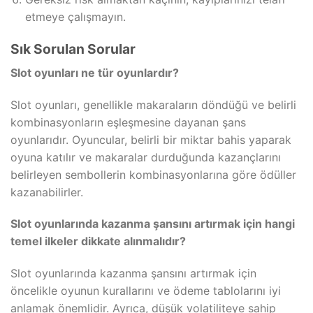
etmeye çalışmayın.
Sık Sorulan Sorular
Slot oyunları ne tür oyunlardır?
Slot oyunları, genellikle makaraların döndüğü ve belirli
kombinasyonların eşleşmesine dayanan şans
oyunlarıdır. Oyuncular, belirli bir miktar bahis yaparak
oyuna katılır ve makaralar durduğunda kazançlarını
belirleyen sembollerin kombinasyonlarına göre ödüller
kazanabilirler.
Slot oyunlarında kazanma şansını artırmak için hangi
temel ilkeler dikkate alınmalıdır?
Slot oyunlarında kazanma şansını artırmak için
öncelikle oyunun kurallarını ve ödeme tablolarını iyi
anlamak önemlidir. Ayrıca, düşük volatiliteye sahip