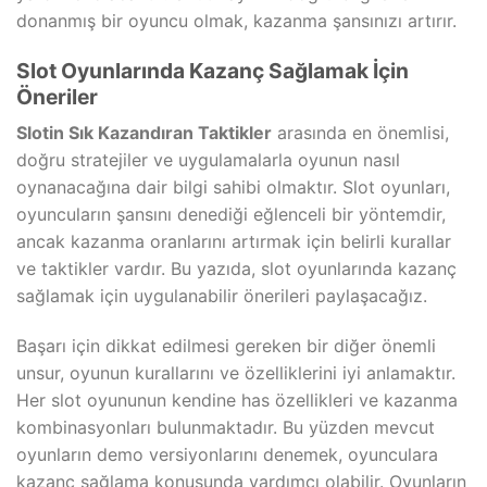
donanmış bir oyuncu olmak, kazanma şansınızı artırır.
Slot Oyunlarında Kazanç Sağlamak İçin
Öneriler
Slotin Sık Kazandıran Taktikler
arasında en önemlisi,
doğru stratejiler ve uygulamalarla oyunun nasıl
oynanacağına dair bilgi sahibi olmaktır. Slot oyunları,
oyuncuların şansını denediği eğlenceli bir yöntemdir,
ancak kazanma oranlarını artırmak için belirli kurallar
ve taktikler vardır. Bu yazıda, slot oyunlarında kazanç
sağlamak için uygulanabilir önerileri paylaşacağız.
Başarı için dikkat edilmesi gereken bir diğer önemli
unsur, oyunun kurallarını ve özelliklerini iyi anlamaktır.
Her slot oyununun kendine has özellikleri ve kazanma
kombinasyonları bulunmaktadır. Bu yüzden mevcut
oyunların demo versiyonlarını denemek, oyunculara
kazanç sağlama konusunda yardımcı olabilir. Oyunların