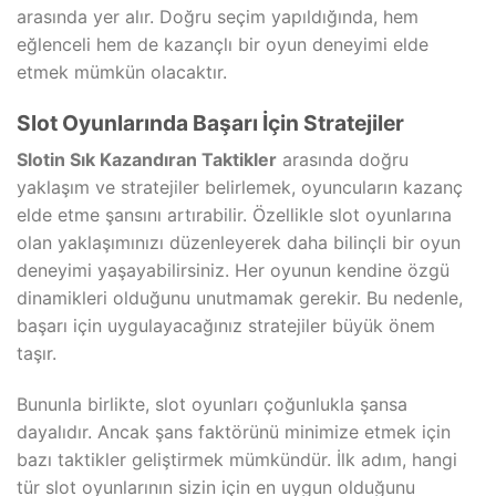
arasında yer alır. Doğru seçim yapıldığında, hem
eğlenceli hem de kazançlı bir oyun deneyimi elde
etmek mümkün olacaktır.
Slot Oyunlarında Başarı İçin Stratejiler
Slotin Sık Kazandıran Taktikler
arasında doğru
yaklaşım ve stratejiler belirlemek, oyuncuların kazanç
elde etme şansını artırabilir. Özellikle slot oyunlarına
olan yaklaşımınızı düzenleyerek daha bilinçli bir oyun
deneyimi yaşayabilirsiniz. Her oyunun kendine özgü
dinamikleri olduğunu unutmamak gerekir. Bu nedenle,
başarı için uygulayacağınız stratejiler büyük önem
taşır.
Bununla birlikte, slot oyunları çoğunlukla şansa
dayalıdır. Ancak şans faktörünü minimize etmek için
bazı taktikler geliştirmek mümkündür. İlk adım, hangi
tür slot oyunlarının sizin için en uygun olduğunu