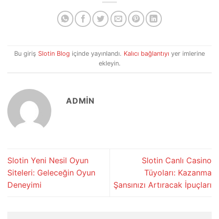
Bu giriş
Slotin Blog
içinde yayınlandı.
Kalıcı bağlantıyı
yer imlerine
ekleyin.
ADMIN
Slotin Yeni Nesil Oyun
Slotin Canlı Casino
Siteleri: Geleceğin Oyun
Tüyoları: Kazanma
Deneyimi
Şansınızı Artıracak İpuçları