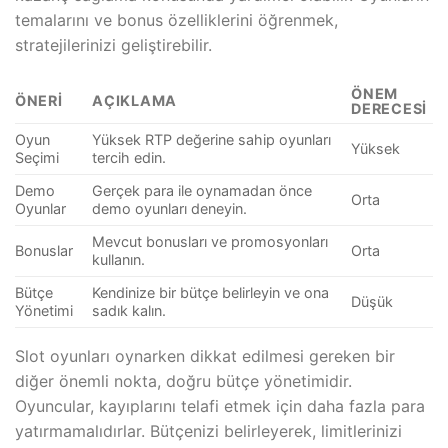
temalarını ve bonus özelliklerini öğrenmek,
stratejilerinizi geliştirebilir.
ÖNEM
ÖNERI
AÇIKLAMA
DERECESI
Oyun
Yüksek RTP değerine sahip oyunları
Yüksek
Seçimi
tercih edin.
Demo
Gerçek para ile oynamadan önce
Orta
Oyunlar
demo oyunları deneyin.
Mevcut bonusları ve promosyonları
Bonuslar
Orta
kullanın.
Bütçe
Kendinize bir bütçe belirleyin ve ona
Düşük
Yönetimi
sadık kalın.
Slot oyunları oynarken dikkat edilmesi gereken bir
diğer önemli nokta, doğru bütçe yönetimidir.
Oyuncular, kayıplarını telafi etmek için daha fazla para
yatırmamalıdırlar. Bütçenizi belirleyerek, limitlerinizi