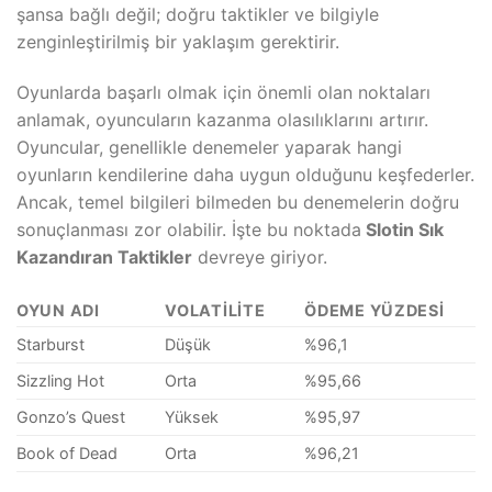
şansa bağlı değil; doğru taktikler ve bilgiyle
zenginleştirilmiş bir yaklaşım gerektirir.
Oyunlarda başarlı olmak için önemli olan noktaları
anlamak, oyuncuların kazanma olasılıklarını artırır.
Oyuncular, genellikle denemeler yaparak hangi
oyunların kendilerine daha uygun olduğunu keşfederler.
Ancak, temel bilgileri bilmeden bu denemelerin doğru
sonuçlanması zor olabilir. İşte bu noktada
Slotin Sık
Kazandıran Taktikler
devreye giriyor.
OYUN ADI
VOLATILITE
ÖDEME YÜZDESI
Starburst
Düşük
%96,1
Sizzling Hot
Orta
%95,66
Gonzo’s Quest
Yüksek
%95,97
Book of Dead
Orta
%96,21