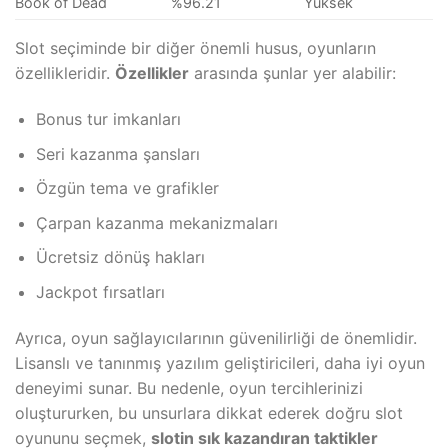
Book of Dead
%96.21
Yüksek
Slot seçiminde bir diğer önemli husus, oyunların
özellikleridir.
Özellikler
arasında şunlar yer alabilir:
Bonus tur imkanları
Seri kazanma şansları
Özgün tema ve grafikler
Çarpan kazanma mekanizmaları
Ücretsiz dönüş hakları
Jackpot fırsatları
Ayrıca, oyun sağlayıcılarının güvenilirliği de önemlidir.
Lisanslı ve tanınmış yazılım geliştiricileri, daha iyi oyun
deneyimi sunar. Bu nedenle, oyun tercihlerinizi
oluştururken, bu unsurlara dikkat ederek doğru slot
oyununu seçmek,
slotin sık kazandıran taktikler