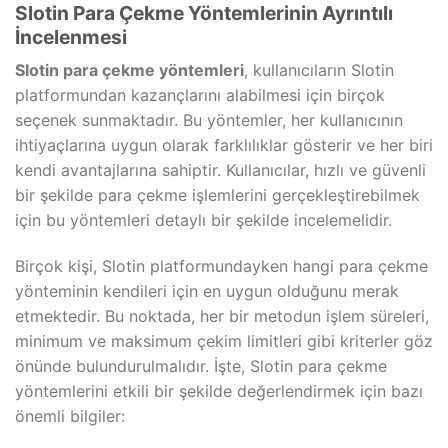
Slotin Para Çekme Yöntemlerinin Ayrıntılı
İncelenmesi
Slotin para çekme yöntemleri
, kullanıcıların Slotin
platformundan kazançlarını alabilmesi için birçok
seçenek sunmaktadır. Bu yöntemler, her kullanıcının
ihtiyaçlarına uygun olarak farklılıklar gösterir ve her biri
kendi avantajlarına sahiptir. Kullanıcılar, hızlı ve güvenli
bir şekilde para çekme işlemlerini gerçekleştirebilmek
için bu yöntemleri detaylı bir şekilde incelemelidir.
Birçok kişi, Slotin platformundayken hangi para çekme
yönteminin kendileri için en uygun olduğunu merak
etmektedir. Bu noktada, her bir metodun işlem süreleri,
minimum ve maksimum çekim limitleri gibi kriterler göz
önünde bulundurulmalıdır. İşte, Slotin para çekme
yöntemlerini etkili bir şekilde değerlendirmek için bazı
önemli bilgiler: