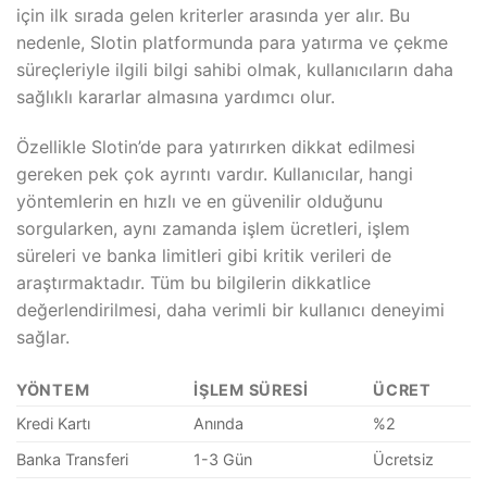
için ilk sırada gelen kriterler arasında yer alır. Bu
nedenle, Slotin platformunda para yatırma ve çekme
süreçleriyle ilgili bilgi sahibi olmak, kullanıcıların daha
sağlıklı kararlar almasına yardımcı olur.
Özellikle Slotin’de para yatırırken dikkat edilmesi
gereken pek çok ayrıntı vardır. Kullanıcılar, hangi
yöntemlerin en hızlı ve en güvenilir olduğunu
sorgularken, aynı zamanda işlem ücretleri, işlem
süreleri ve banka limitleri gibi kritik verileri de
araştırmaktadır. Tüm bu bilgilerin dikkatlice
değerlendirilmesi, daha verimli bir kullanıcı deneyimi
sağlar.
YÖNTEM
İŞLEM SÜRESI
ÜCRET
Kredi Kartı
Anında
%2
Banka Transferi
1-3 Gün
Ücretsiz