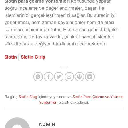
Slotin para çekme yöntemleri
konusunda yapılan
doğru inceleme ve değerlendirmeler, başarı ile
işlemlerinizi gerçekleştirmenizi sağlar. Bu sürecin iyi
yönetilmesi, hem zaman kaybını önler hem de olası
sorunları minimumda tutar. Her zaman güncel bilgileri
takip etmekte fayda vardır, çünkü finansal işlemler
sürekli olarak değişen bir dinamik içermektedir.
Slotin
|
Slotin Giriş
Bu giriş
Slotin Blog
içinde yayınlandı ve
Slotin Para Çekme ve Yatırma
Yöntemleri
olarak etiketlendi.
ADMIN