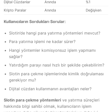
Dijital Cüzdanlar
Anında
%1
Kripto Paralar
Anında
Değişken
Kullanıcıların Sordukları Sorular:
Slotin’de hangi para yatırma yöntemleri mevcut?
Para yatırma işlemi ne kadar sürer?
Hangi yöntemler komisyonsuz işlem yapmamı
sağlar?
Yatırdığım parayı nasıl hızlı bir şekilde çekebilirim?
Slotin para çekme işlemlerinde kimlik doğrulaması
gerekiyor mu?
Dijital cüzdan kullanmanın avantajları neler?
Slotin para çekme yöntemleri
ve yatırma süreçleri
hakkında bilgi sahibi olmak, kullanıcıların işlem