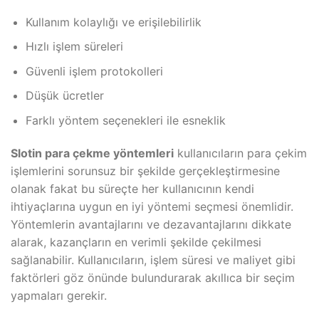
Kullanım kolaylığı ve erişilebilirlik
Hızlı işlem süreleri
Güvenli işlem protokolleri
Düşük ücretler
Farklı yöntem seçenekleri ile esneklik
Slotin para çekme yöntemleri
kullanıcıların para çekim
işlemlerini sorunsuz bir şekilde gerçekleştirmesine
olanak fakat bu süreçte her kullanıcının kendi
ihtiyaçlarına uygun en iyi yöntemi seçmesi önemlidir.
Yöntemlerin avantajlarını ve dezavantajlarını dikkate
alarak, kazançların en verimli şekilde çekilmesi
sağlanabilir. Kullanıcıların, işlem süresi ve maliyet gibi
faktörleri göz önünde bulundurarak akıllıca bir seçim
yapmaları gerekir.