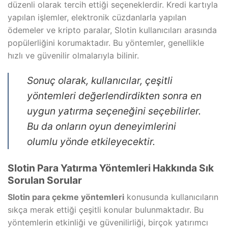
düzenli olarak tercih ettiği seçeneklerdir. Kredi kartıyla
yapılan işlemler, elektronik cüzdanlarla yapılan
ödemeler ve kripto paralar, Slotin kullanıcıları arasında
popülerliğini korumaktadır. Bu yöntemler, genellikle
hızlı ve güvenilir olmalarıyla bilinir.
Sonuç olarak, kullanıcılar, çeşitli
yöntemleri değerlendirdikten sonra en
uygun yatırma seçeneğini seçebilirler.
Bu da onların oyun deneyimlerini
olumlu yönde etkileyecektir.
Slotin Para Yatırma Yöntemleri Hakkında Sık
Sorulan Sorular
Slotin para çekme yöntemleri
konusunda kullanıcıların
sıkça merak ettiği çeşitli konular bulunmaktadır. Bu
yöntemlerin etkinliği ve güvenilirliği, birçok yatırımcı