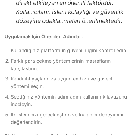
direkt etkileyen en önemli faktördür.
Kullanıcıların işlem kolaylığı ve güvenlik
düzeyine odaklanmaları önerilmektedir.
Uygulamak İçin Önerilen Adımlar:
Kullandığınız platformun güvenilirliğini kontrol edin.
Farklı para çekme yöntemlerinin masraflarını
karşılaştırın.
Kendi ihtiyaçlarınıza uygun en hızlı ve güvenli
yöntemi seçin.
Seçtiğiniz yöntemin adım adım kullanım kılavuzunu
inceleyin.
İlk işleminizi gerçekleştirin ve kullanıcı deneyimini
değerlendirin.