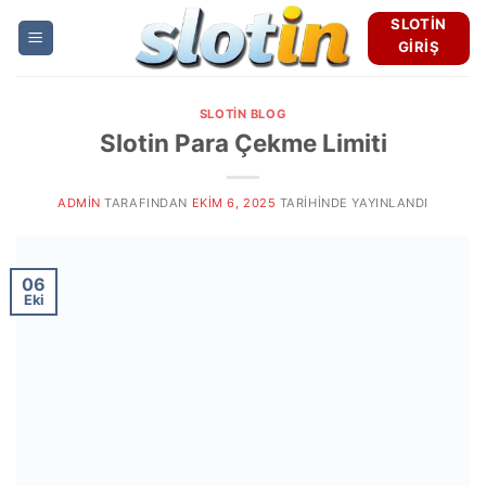
İçeriğe
SLOTIN
atla
GIRIŞ
SLOTIN BLOG
Slotin Para Çekme Limiti
ADMIN
TARAFINDAN
EKIM 6, 2025
TARIHINDE YAYINLANDI
06
Eki