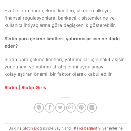
Evet, slotin para çekme limitleri, ülkeden ülkeye,
finansal regülasyonlara, bankacılık sistemlerine ve
kullanıcı ihtiyaçlarına göre değişkenlik gösterebilir.
Slotin para çekme limitleri, yatırımcılar için ne ifade
eder?
Slotin para çekme limitleri, yatırımcılar için nakit akışını
yönetmeyi ve yatırım stratejilerini uygulamayı
kolaylaştıran önemli bir faktör olarak kabul edilir.
Slotin
|
Slotin Giriş
Bu giriş
Slotin Blog
içinde yayınlandı.
Kalıcı bağlantıyı
yer imlerine