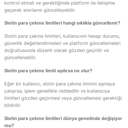
kontrol etmeli ve gerektiğinde platform ile iletişime
geçerek sınırlarını güncelleyebilir.
Slotin para çekme limitleri hangi sıklıkla güncellenir?
Slotin para çekme limitleri, kullanıcının hesap durumu,
güvenlik değerlendirmeleri ve platform güncellemeleri
doğrultusunda düzenli olarak gözden geçirilir ve
güncellenebilir.
Slotin para çekme limiti aşılırsa ne olur?
Eğer bir kullanıcı, slotin para çekme limitini aşmaya
çalışırsa, işlem genellikle reddedilir ve kullanıcıya
limitleri gözden geçirmesi veya güncellemesi gerektiği
bildirilir.
Slotin para çekme limitleri dünya genelinde değişiyor
mu?