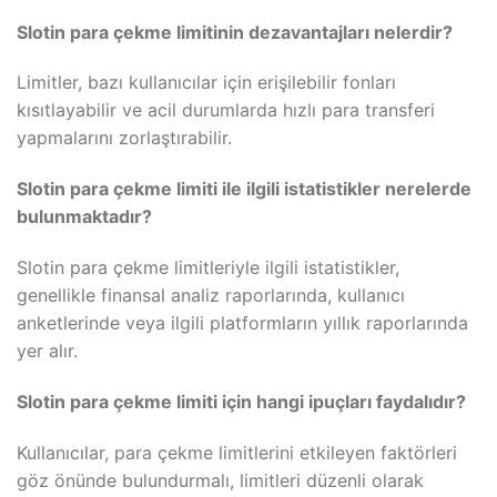
Slotin para çekme limitinin dezavantajları nelerdir?
Limitler, bazı kullanıcılar için erişilebilir fonları
kısıtlayabilir ve acil durumlarda hızlı para transferi
yapmalarını zorlaştırabilir.
Slotin para çekme limiti ile ilgili istatistikler nerelerde
bulunmaktadır?
Slotin para çekme limitleriyle ilgili istatistikler,
genellikle finansal analiz raporlarında, kullanıcı
anketlerinde veya ilgili platformların yıllık raporlarında
yer alır.
Slotin para çekme limiti için hangi ipuçları faydalıdır?
Kullanıcılar, para çekme limitlerini etkileyen faktörleri
göz önünde bulundurmalı, limitleri düzenli olarak