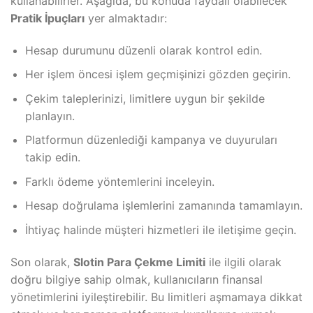
kullanabilirler. Aşağıda, bu konuda faydalı olabilecek
Pratik İpuçları
yer almaktadır:
Hesap durumunu düzenli olarak kontrol edin.
Her işlem öncesi işlem geçmişinizi gözden geçirin.
Çekim taleplerinizi, limitlere uygun bir şekilde
planlayın.
Platformun düzenlediği kampanya ve duyuruları
takip edin.
Farklı ödeme yöntemlerini inceleyin.
Hesap doğrulama işlemlerini zamanında tamamlayın.
İhtiyaç halinde müşteri hizmetleri ile iletişime geçin.
Son olarak,
Slotin Para Çekme Limiti
ile ilgili olarak
doğru bilgiye sahip olmak, kullanıcıların finansal
yönetimlerini iyileştirebilir. Bu limitleri aşmamaya dikkat