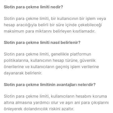
Slotin para çekme limiti nedir?
Slotin para çekme limiti, bir kullanıcının bir işlem veya
hesap aracılığıyla belirli bir süre içinde çekebileceği
maksimum para miktarını belirleyen kısıtlamadır.
Slotin para çekme limiti nasıl belirlenir?
Slotin para çekme limiti, genellikle platformun
politikalarına, kullanıcının hesap türüne, güvenlik
önerilerine ve kullanıcıların geçmiş işlem verilerine
dayanarak belirlenir.
Slotin para çekme limitinin avantajları nelerdir?
Slotin para çekme limiti, kullanıcıların hesabını koruma
altına almasına yardımcı olur ve aşırı ani para çıkışlarını
önleyerek dolandırıcılık riskini azaltır.