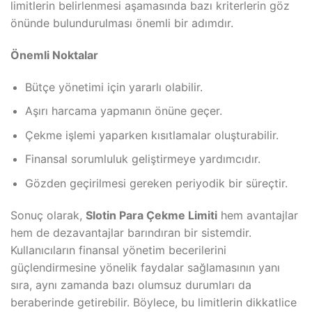
limitlerin belirlenmesi aşamasında bazı kriterlerin göz
önünde bulundurulması önemli bir adımdır.
Önemli Noktalar
Bütçe yönetimi için yararlı olabilir.
Aşırı harcama yapmanın önüne geçer.
Çekme işlemi yaparken kısıtlamalar oluşturabilir.
Finansal sorumluluk geliştirmeye yardımcıdır.
Gözden geçirilmesi gereken periyodik bir süreçtir.
Sonuç olarak,
Slotin Para Çekme Limiti
hem avantajlar
hem de dezavantajlar barındıran bir sistemdir.
Kullanıcıların finansal yönetim becerilerini
güçlendirmesine yönelik faydalar sağlamasının yanı
sıra, aynı zamanda bazı olumsuz durumları da
beraberinde getirebilir. Böylece, bu limitlerin dikkatlice