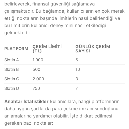
belirleyerek, finansal güvenliği sağlamaya
çalışmaktadır. Bu bağlamda, kullanıcıların en çok merak
ettiği noktaların başında limitlerin nasıl belirlendiği ve
bu limitlerin kullanıcı deneyimini nasıl etkilediği
gelmektedir.
ÇEKIM LIMITI
GÜNLÜK ÇEKIM
PLATFORM
(TL)
SAYISI
Slotin A
1.000
5
Slotin B
500
10
Slotin C
2.000
3
Slotin D
750
7
Anahtar İstatistikler
kullanıcılara, hangi platformların
daha uygun şartlarda para çekme imkanı sunduğunu
anlamalarına yardımcı olabilir. İşte dikkat edilmesi
gereken bazı noktalar: