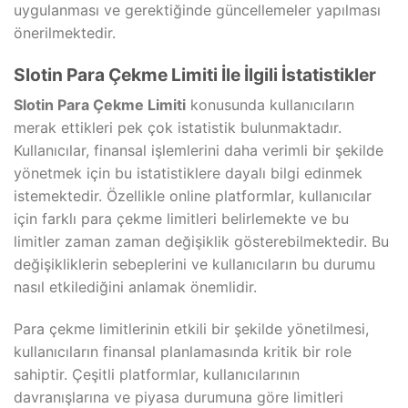
uygulanması ve gerektiğinde güncellemeler yapılması
önerilmektedir.
Slotin Para Çekme Limiti İle İlgili İstatistikler
Slotin Para Çekme Limiti
konusunda kullanıcıların
merak ettikleri pek çok istatistik bulunmaktadır.
Kullanıcılar, finansal işlemlerini daha verimli bir şekilde
yönetmek için bu istatistiklere dayalı bilgi edinmek
istemektedir. Özellikle online platformlar, kullanıcılar
için farklı para çekme limitleri belirlemekte ve bu
limitler zaman zaman değişiklik gösterebilmektedir. Bu
değişikliklerin sebeplerini ve kullanıcıların bu durumu
nasıl etkilediğini anlamak önemlidir.
Para çekme limitlerinin etkili bir şekilde yönetilmesi,
kullanıcıların finansal planlamasında kritik bir role
sahiptir. Çeşitli platformlar, kullanıcılarının
davranışlarına ve piyasa durumuna göre limitleri