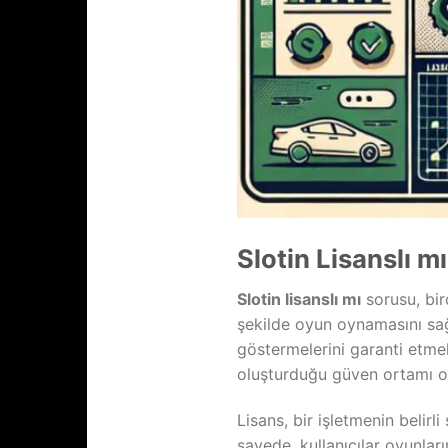
Slotin Lisanslı 
Slotin lisanslı mı
sorusu, birç
şekilde oyun oynamasını sağ
göstermelerini garanti etme
oluşturduğu güven ortamı ol
Lisans, bir işletmenin belirli
sayede, kullanıcılar oyunları