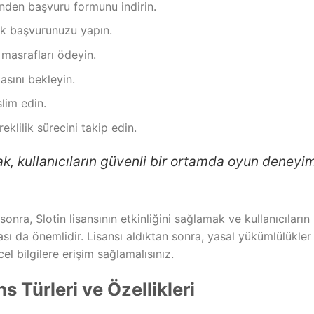
sinden başvuru formunu indirin.
ak başvurunuzu yapın.
 masrafları ödeyin.
sını bekleyin.
lim edin.
eklilik sürecini takip edin.
mak, kullanıcıların güvenli bir ortamda oyun deneyi
nra, Slotin lisansının etkinliğini sağlamak ve kullanıcıları
sı da önemlidir. Lisansı aldıktan sonra, yasal yükümlülükler 
 bilgilere erişim sağlamalısınız.
ns Türleri ve Özellikleri