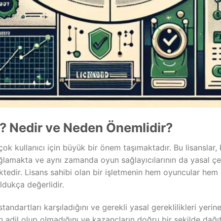
mı? Nedir ve Neden Önemlidir?
ok kullanıcı için büyük bir önem taşımaktadır. Bu lisanslar, k
lamakta ve aynı zamanda oyun sağlayıcılarının da yasal çe
ktedir. Lisans sahibi olan bir işletmenin hem oyuncular hem 
dukça değerlidir.
 standartları karşıladığını ve gerekli yasal gereklilikleri yerin
n adil olup olmadığını ve kazançların doğru bir şekilde dağıtı