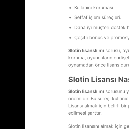
Kullanıcı koruması.
Şeffaf işlem süreçleri.
Daha iyi müşteri destek h
Çeşitli bonus ve promosyo
Slotin lisanslı mı
sorusu, oyu
koruma, oyuncuların endişel
oynamadan önce lisans duru
Slotin Lisansı Na
Slotin lisanslı mı
sorusunu ya
önemlidir. Bu süreç, kullanıc
Lisansı almak için belirli bi
edilmesi şarttır.
Slotin lisansını almak için g