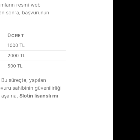
rumların resmi web
ktan sonra, başvurunun
ÜCRET
1000 TL
2000 TL
500 TL
 Bu süreçte, yapılan
vuru sahibinin güvenilirliği
Bu aşama,
Slotin lisanslı mı