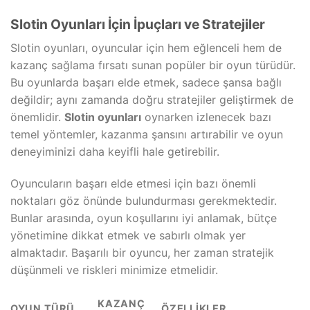
Slotin Oyunları İçin İpuçları ve Stratejiler
Slotin oyunları, oyuncular için hem eğlenceli hem de
kazanç sağlama fırsatı sunan popüler bir oyun türüdür.
Bu oyunlarda başarı elde etmek, sadece şansa bağlı
değildir; aynı zamanda doğru stratejiler geliştirmek de
önemlidir.
Slotin oyunları
oynarken izlenecek bazı
temel yöntemler, kazanma şansını artırabilir ve oyun
deneyiminizi daha keyifli hale getirebilir.
Oyuncuların başarı elde etmesi için bazı önemli
noktaları göz önünde bulundurması gerekmektedir.
Bunlar arasında, oyun koşullarını iyi anlamak, bütçe
yönetimine dikkat etmek ve sabırlı olmak yer
almaktadır. Başarılı bir oyuncu, her zaman stratejik
düşünmeli ve riskleri minimize etmelidir.
KAZANÇ
OYUN TÜRÜ
ÖZELLIKLER