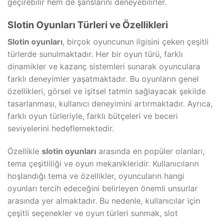
geçirebilir hem de şanslarını deneyebilirler.
Slotin Oyunları Türleri ve Özellikleri
Slotin oyunları
, birçok oyuncunun ilgisini çeken çeşitli
türlerde sunulmaktadır. Her bir oyun türü, farklı
dinamikler ve kazanç sistemleri sunarak oyunculara
farklı deneyimler yaşatmaktadır. Bu oyunların genel
özellikleri, görsel ve işitsel tatmin sağlayacak şekilde
tasarlanması, kullanıcı deneyimini artırmaktadır. Ayrıca,
farklı oyun türleriyle, farklı bütçeleri ve beceri
seviyelerini hedeflemektedir.
Özellikle
slotin oyunları
arasında en popüler olanları,
tema çeşitliliği ve oyun mekanikleridir. Kullanıcıların
hoşlandığı tema ve özellikler, oyuncuların hangi
oyunları tercih edeceğini belirleyen önemli unsurlar
arasında yer almaktadır. Bu nedenle, kullanıcılar için
çeşitli seçenekler ve oyun türleri sunmak, slot