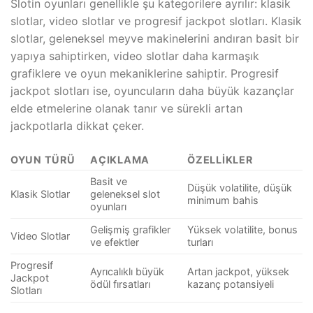
Slotin oyunları genellikle şu kategorilere ayrılır: klasik
slotlar, video slotlar ve progresif jackpot slotları. Klasik
slotlar, geleneksel meyve makinelerini andıran basit bir
yapıya sahiptirken, video slotlar daha karmaşık
grafiklere ve oyun mekaniklerine sahiptir. Progresif
jackpot slotları ise, oyuncuların daha büyük kazançlar
elde etmelerine olanak tanır ve sürekli artan
jackpotlarla dikkat çeker.
OYUN TÜRÜ
AÇIKLAMA
ÖZELLIKLER
Basit ve
Düşük volatilite, düşük
Klasik Slotlar
geleneksel slot
minimum bahis
oyunları
Gelişmiş grafikler
Yüksek volatilite, bonus
Video Slotlar
ve efektler
turları
Progresif
Ayrıcalıklı büyük
Artan jackpot, yüksek
Jackpot
ödül fırsatları
kazanç potansiyeli
Slotları