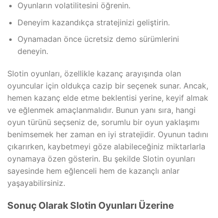
Oyunların volatilitesini öğrenin.
Deneyim kazandıkça stratejinizi geliştirin.
Oynamadan önce ücretsiz demo sürümlerini
deneyin.
Slotin oyunları, özellikle kazanç arayışında olan
oyuncular için oldukça cazip bir seçenek sunar. Ancak,
hemen kazanç elde etme beklentisi yerine, keyif almak
ve eğlenmek amaçlanmalıdır. Bunun yanı sıra, hangi
oyun türünü seçseniz de, sorumlu bir oyun yaklaşımı
benimsemek her zaman en iyi stratejidir. Oyunun tadını
çıkarırken, kaybetmeyi göze alabileceğiniz miktarlarla
oynamaya özen gösterin. Bu şekilde Slotin oyunları
sayesinde hem eğlenceli hem de kazançlı anlar
yaşayabilirsiniz.
Sonuç Olarak Slotin Oyunları Üzerine