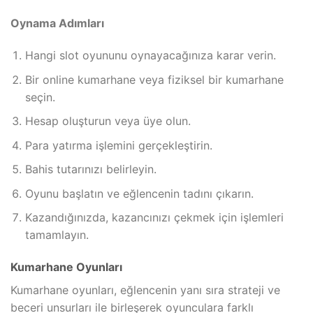
Oynama Adımları
Hangi slot oyununu oynayacağınıza karar verin.
Bir online kumarhane veya fiziksel bir kumarhane
seçin.
Hesap oluşturun veya üye olun.
Para yatırma işlemini gerçekleştirin.
Bahis tutarınızı belirleyin.
Oyunu başlatın ve eğlencenin tadını çıkarın.
Kazandığınızda, kazancınızı çekmek için işlemleri
tamamlayın.
Kumarhane Oyunları
Kumarhane oyunları, eğlencenin yanı sıra strateji ve
beceri unsurları ile birleşerek oyunculara farklı