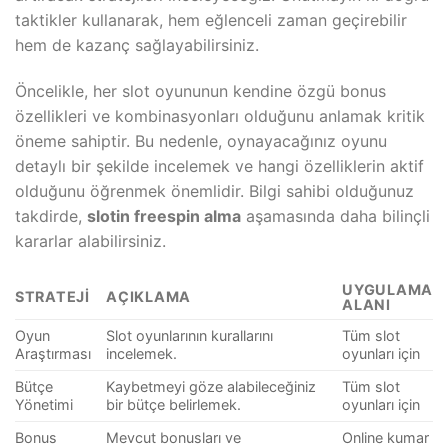
taktikler kullanarak, hem eğlenceli zaman geçirebilir
hem de kazanç sağlayabilirsiniz.
Öncelikle, her slot oyununun kendine özgü bonus
özellikleri ve kombinasyonları olduğunu anlamak kritik
öneme sahiptir. Bu nedenle, oynayacağınız oyunu
detaylı bir şekilde incelemek ve hangi özelliklerin aktif
olduğunu öğrenmek önemlidir. Bilgi sahibi olduğunuz
takdirde,
slotin freespin alma
aşamasında daha bilinçli
kararlar alabilirsiniz.
UYGULAMA
STRATEJI
AÇIKLAMA
ALANI
Oyun
Slot oyunlarının kurallarını
Tüm slot
Araştırması
incelemek.
oyunları için
Bütçe
Kaybetmeyi göze alabileceğiniz
Tüm slot
Yönetimi
bir bütçe belirlemek.
oyunları için
Bonus
Mevcut bonusları ve
Online kumar