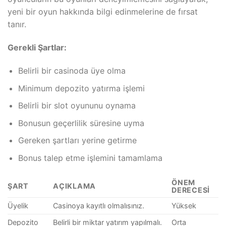
yeni bir oyun hakkında bilgi edinmelerine de fırsat
tanır.
Gerekli Şartlar:
Belirli bir casinoda üye olma
Minimum depozito yatırma işlemi
Belirli bir slot oyununu oynama
Bonusun geçerlilik süresine uyma
Gereken şartları yerine getirme
Bonus talep etme işlemini tamamlama
ÖNEM
ŞART
AÇIKLAMA
DERECESI
Üyelik
Casinoya kayıtlı olmalısınız.
Yüksek
Depozito
Belirli bir miktar yatırım yapılmalı.
Orta