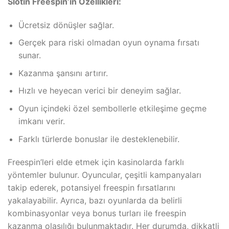
Slotin Freespin’in Özellikleri:
Ücretsiz dönüşler sağlar.
Gerçek para riski olmadan oyun oynama fırsatı
sunar.
Kazanma şansını artırır.
Hızlı ve heyecan verici bir deneyim sağlar.
Oyun içindeki özel sembollerle etkileşime geçme
imkanı verir.
Farklı türlerde bonuslar ile desteklenebilir.
Freespin’leri elde etmek için kasinolarda farklı
yöntemler bulunur. Oyuncular, çeşitli kampanyaları
takip ederek, potansiyel freespin fırsatlarını
yakalayabilir. Ayrıca, bazı oyunlarda da belirli
kombinasyonlar veya bonus turları ile freespin
kazanma olasılığı bulunmaktadır. Her durumda, dikkatli