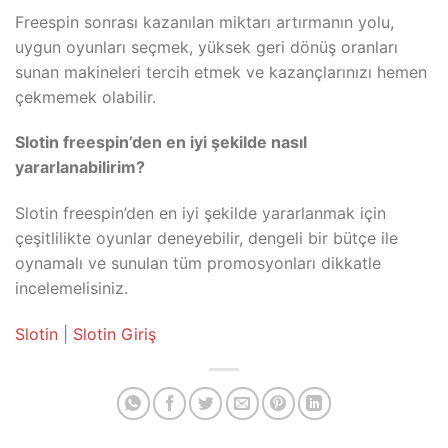
Freespin sonrası kazanılan miktarı artırmanın yolu,
uygun oyunları seçmek, yüksek geri dönüş oranları
sunan makineleri tercih etmek ve kazançlarınızı hemen
çekmemek olabilir.
Slotin freespin’den en iyi şekilde nasıl
yararlanabilirim?
Slotin freespin’den en iyi şekilde yararlanmak için
çeşitlilikte oyunlar deneyebilir, dengeli bir bütçe ile
oynamalı ve sunulan tüm promosyonları dikkatle
incelemelisiniz.
Slotin
|
Slotin Giriş