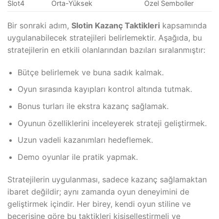
Slot4
Orta-Yüksek
Özel Semboller
Bir sonraki adım,
Slotin Kazanç Taktikleri
kapsamında
uygulanabilecek stratejileri belirlemektir. Aşağıda, bu
stratejilerin en etkili olanlarından bazıları sıralanmıştır:
Bütçe belirlemek ve buna sadık kalmak.
Oyun sırasında kayıpları kontrol altında tutmak.
Bonus turları ile ekstra kazanç sağlamak.
Oyunun özelliklerini inceleyerek strateji geliştirmek.
Uzun vadeli kazanımları hedeflemek.
Demo oyunlar ile pratik yapmak.
Stratejilerin uygulanması, sadece kazanç sağlamaktan
ibaret değildir; aynı zamanda oyun deneyimini de
geliştirmek içindir. Her birey, kendi oyun stiline ve
becerisine göre bu taktikleri kişiselleştirmeli ve