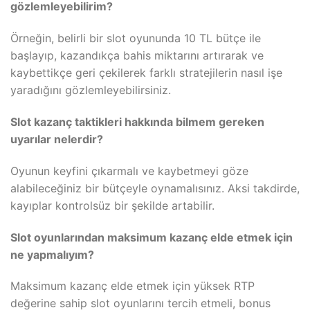
gözlemleyebilirim?
Örneğin, belirli bir slot oyununda 10 TL bütçe ile
başlayıp, kazandıkça bahis miktarını artırarak ve
kaybettikçe geri çekilerek farklı stratejilerin nasıl işe
yaradığını gözlemleyebilirsiniz.
Slot kazanç taktikleri hakkında bilmem gereken
uyarılar nelerdir?
Oyunun keyfini çıkarmalı ve kaybetmeyi göze
alabileceğiniz bir bütçeyle oynamalısınız. Aksi takdirde,
kayıplar kontrolsüz bir şekilde artabilir.
Slot oyunlarından maksimum kazanç elde etmek için
ne yapmalıyım?
Maksimum kazanç elde etmek için yüksek RTP
değerine sahip slot oyunlarını tercih etmeli, bonus