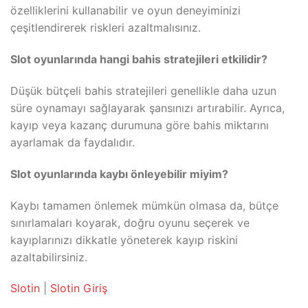
özelliklerini kullanabilir ve oyun deneyiminizi
çeşitlendirerek riskleri azaltmalısınız.
Slot oyunlarında hangi bahis stratejileri etkilidir?
Düşük bütçeli bahis stratejileri genellikle daha uzun
süre oynamayı sağlayarak şansınızı artırabilir. Ayrıca,
kayıp veya kazanç durumuna göre bahis miktarını
ayarlamak da faydalıdır.
Slot oyunlarında kaybı önleyebilir miyim?
Kaybı tamamen önlemek mümkün olmasa da, bütçe
sınırlamaları koyarak, doğru oyunu seçerek ve
kayıplarınızı dikkatle yöneterek kayıp riskini
azaltabilirsiniz.
Slotin
|
Slotin Giriş