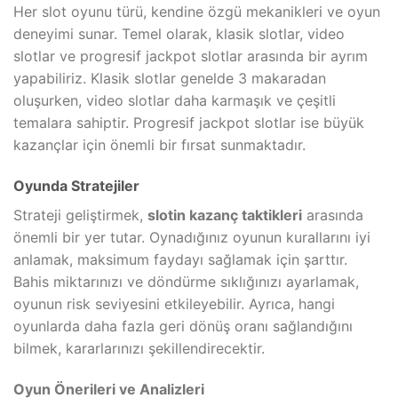
Her slot oyunu türü, kendine özgü mekanikleri ve oyun
deneyimi sunar. Temel olarak, klasik slotlar, video
slotlar ve progresif jackpot slotlar arasında bir ayrım
yapabiliriz. Klasik slotlar genelde 3 makaradan
oluşurken, video slotlar daha karmaşık ve çeşitli
temalara sahiptir. Progresif jackpot slotlar ise büyük
kazançlar için önemli bir fırsat sunmaktadır.
Oyunda Stratejiler
Strateji geliştirmek,
slotin kazanç taktikleri
arasında
önemli bir yer tutar. Oynadığınız oyunun kurallarını iyi
anlamak, maksimum faydayı sağlamak için şarttır.
Bahis miktarınızı ve döndürme sıklığınızı ayarlamak,
oyunun risk seviyesini etkileyebilir. Ayrıca, hangi
oyunlarda daha fazla geri dönüş oranı sağlandığını
bilmek, kararlarınızı şekillendirecektir.
Oyun Önerileri ve Analizleri