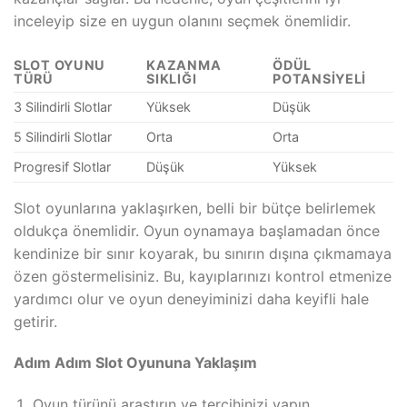
inceleyip size en uygun olanını seçmek önemlidir.
SLOT OYUNU
KAZANMA
ÖDÜL
TÜRÜ
SIKLIĞI
POTANSIYELI
3 Silindirli Slotlar
Yüksek
Düşük
5 Silindirli Slotlar
Orta
Orta
Progresif Slotlar
Düşük
Yüksek
Slot oyunlarına yaklaşırken, belli bir bütçe belirlemek
oldukça önemlidir. Oyun oynamaya başlamadan önce
kendinize bir sınır koyarak, bu sınırın dışına çıkmamaya
özen göstermelisiniz. Bu, kayıplarınızı kontrol etmenize
yardımcı olur ve oyun deneyiminizi daha keyifli hale
getirir.
Adım Adım Slot Oyununa Yaklaşım
Oyun türünü araştırın ve tercihinizi yapın.