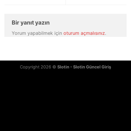
Bir yanıt yazın
Yorum yapabilmek için
oturum açmalısınız
.
Copyright 2026 ©
Slotin - Slotin Güncel Giriş