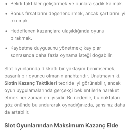
Belirli taktikler geliştirmek ve bunlara sadık kalmak.
Bonus fırsatlarını değerlendirmek, ancak şartlarını iyi
okumak.
Hedeflenen kazançlara ulaşıldığında oyunu
bırakmak.
Kaybetme duygusunu yönetmek; kayıplar
sonrasında daha fazla oynama isteği doğabilir.
Slot oyunlarında dikkatli bir yaklaşım benimsemek,
başarılı bir oyuncu olmanın anahtarıdır. Unutmayın ki,
Slotin Kazanç Taktikleri
teoride iyi görünebilir, ancak
oyun uygulamalarında gerçekçi beklentilerle hareket
etmek her zaman en iyisidir. Bu nedenle, bu noktaları
göz önünde bulundurarak oynadığınızda, şansınız daha
da artabilir.
Slot Oyunlarından Maksimum Kazanç Elde