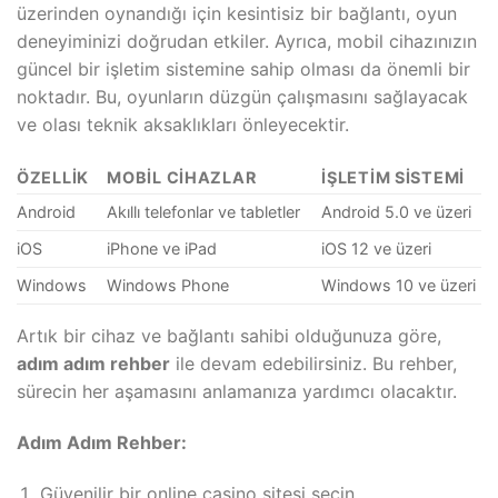
üzerinden oynandığı için kesintisiz bir bağlantı, oyun
deneyiminizi doğrudan etkiler. Ayrıca, mobil cihazınızın
güncel bir işletim sistemine sahip olması da önemli bir
noktadır. Bu, oyunların düzgün çalışmasını sağlayacak
ve olası teknik aksaklıkları önleyecektir.
ÖZELLIK
MOBIL CIHAZLAR
İŞLETIM SISTEMI
Android
Akıllı telefonlar ve tabletler
Android 5.0 ve üzeri
iOS
iPhone ve iPad
iOS 12 ve üzeri
Windows
Windows Phone
Windows 10 ve üzeri
Artık bir cihaz ve bağlantı sahibi olduğunuza göre,
adım adım rehber
ile devam edebilirsiniz. Bu rehber,
sürecin her aşamasını anlamanıza yardımcı olacaktır.
Adım Adım Rehber:
Güvenilir bir online casino sitesi seçin.