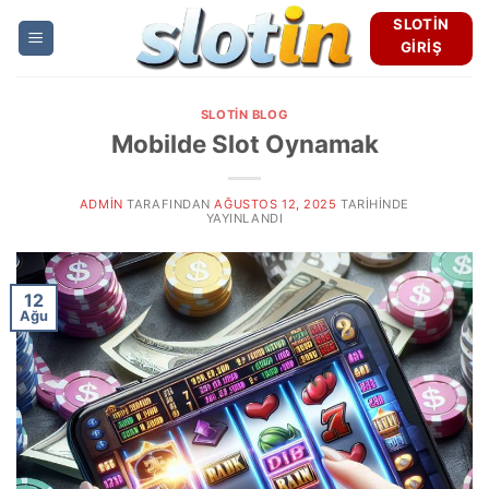
İçeriğe
SLOTIN
atla
GIRIŞ
SLOTIN BLOG
Mobilde Slot Oynamak
ADMIN
TARAFINDAN
AĞUSTOS 12, 2025
TARIHINDE
YAYINLANDI
12
Ağu