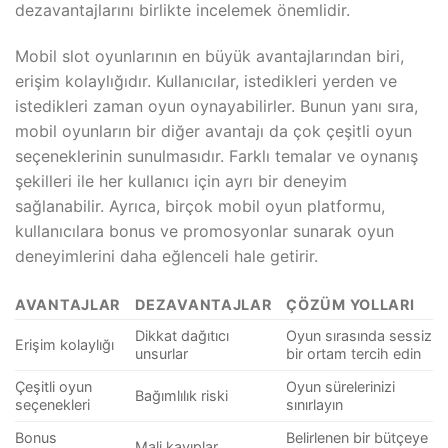
dezavantajlarını birlikte incelemek önemlidir.
Mobil slot oyunlarının en büyük avantajlarından biri,
erişim kolaylığıdır. Kullanıcılar, istedikleri yerden ve
istedikleri zaman oyun oynayabilirler. Bunun yanı sıra,
mobil oyunların bir diğer avantajı da çok çeşitli oyun
seçeneklerinin sunulmasıdır. Farklı temalar ve oynanış
şekilleri ile her kullanıcı için ayrı bir deneyim
sağlanabilir. Ayrıca, birçok mobil oyun platformu,
kullanıcılara bonus ve promosyonlar sunarak oyun
deneyimlerini daha eğlenceli hale getirir.
AVANTAJLAR
DEZAVANTAJLAR
ÇÖZÜM YOLLARI
Dikkat dağıtıcı
Oyun sırasında sessiz
Erişim kolaylığı
unsurlar
bir ortam tercih edin
Çeşitli oyun
Oyun sürelerinizi
Bağımlılık riski
seçenekleri
sınırlayın
Bonus
Belirlenen bir bütçeye
Mali kayıplar