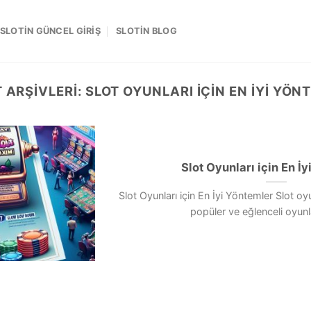
SLOTIN GÜNCEL GIRIŞ
SLOTIN BLOG
T ARŞIVLERI:
SLOT OYUNLARI IÇIN EN İYI YÖN
Slot Oyunları için En İ
Slot Oyunları için En İyi Yöntemler Slot oy
popüler ve eğlenceli oyunla