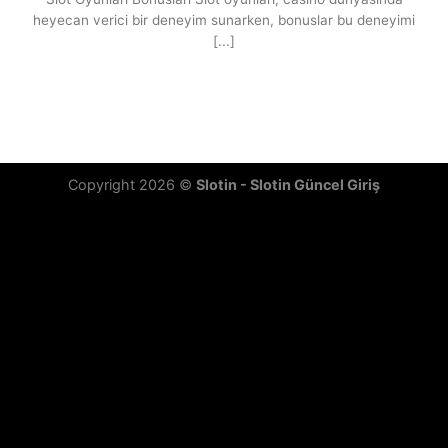
heyecan verici bir deneyim sunarken, bonuslar bu deneyimi
[...]
Copyright 2026 ©
Slotin - Slotin Güncel Giriş