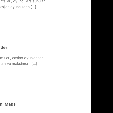
antajları, oyunculara sunulan
ajlar, oyuncuların [...]
tleri
imitleri, casino oyunlarında
mum ve maksimum [...]
ini Maks