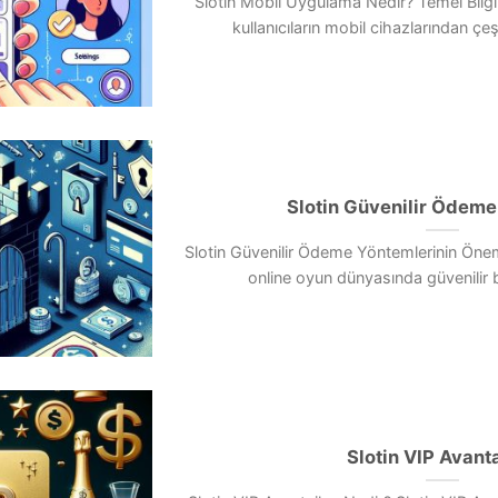
Slotin Mobil Uygulama Nedir? Temel Bilgi
kullanıcıların mobil cihazlarından çeşit
Slotin Güvenilir Ödeme
Slotin Güvenilir Ödeme Yöntemlerinin Öne
online oyun dünyasında güvenilir bi
Slotin VIP Avanta