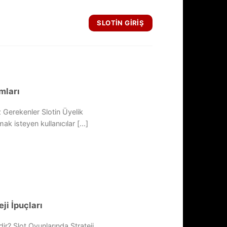
SLOTIN GIRIŞ
mları
 Gerekenler Slotin Üyelik
k isteyen kullanıcılar [...]
ji İpuçları
ir? Slot Oyunlarında Strateji,