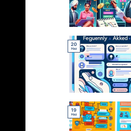
20
Haz
19
Haz