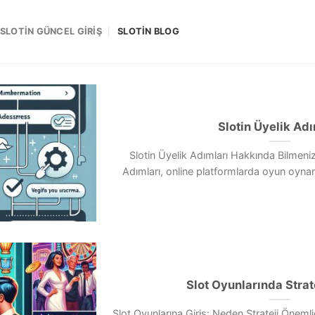
SLOTIN GÜNCEL GIRIŞ
SLOTIN BLOG
Slotin Üyelik Adı
Slotin Üyelik Adımları Hakkında Bilmeniz
Adımları, online platformlarda oyun oynama
Slot Oyunlarında Strate
Slot Oyunlarına Giriş: Neden Strateji Önemlid