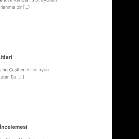
rlanmış bir [...]
itleri
ino Çeşitleri dijital oyun
tar. Bu [...]
 İncelemesi